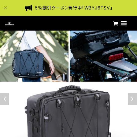
5％割引クーポン発行中「WBYJ6TSV」